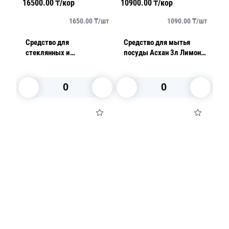
16500.00
₸/кор
10900.00
₸/кор
1320
т
1650.00
₸/
шт
1090.00
₸/
шт
Средство для
Средство для мытья
Сред
стеклянных и
посуды Асхан 3л Лимон
глад
зеркальных
ПЭТ
кани
поверхностей Dishman
Gel Лаванда 5л ПЭТ
В корзину
В корзину
Посуда для приготовления пищи
Маски
Для кондитеров