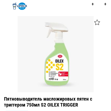
0
0
Рус
Қаз
Открыть поиск
Позвонить
+7 747 094 22 07
Пятновыводитель масложировых пятен с
триггером 750мл S2 OILEX TRIGGER