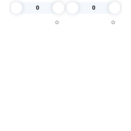
канистра 10л
В корзину
В корзину
Посуда для приготовления пищи
Маски
Для кондитеров
TRAMONTINA
Свечи
Уборка и средства для ухода
Товары для праздника
Вакансии компании