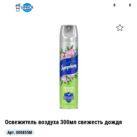
0
0
Рус
Қаз
Открыть поиск
Позвонить
+7 747 094 22 07
Освежитель воздуха 300мл свежесть дождя
Арт.
000855M