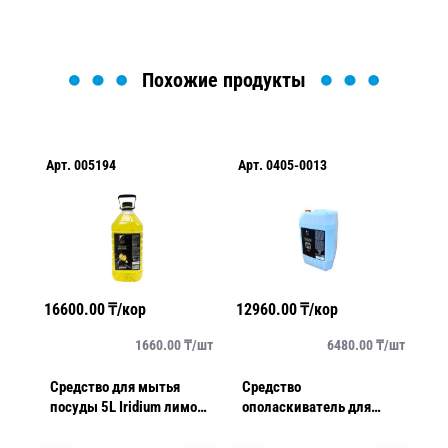
Похожие продукты
Арт.
005194
Арт.
0405-0013
Ар
16600.00
₸/кор
12960.00
₸/кор
66
/
шт
1660.00
₸/
шт
6480.00
₸/
шт
ган
Средство для мытья
Средство
О
посуды 5L Iridium лимон
ополаскиватель для
3
ПЭТ
посудомоечных машин
промышленого типа Gold