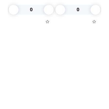
В корзину
В корзину
Посуда для приготовления пищи
Маски
Для кондитеров
TRAMONTINA
Свечи
Уборка и средства для ухода
Товары для праздника