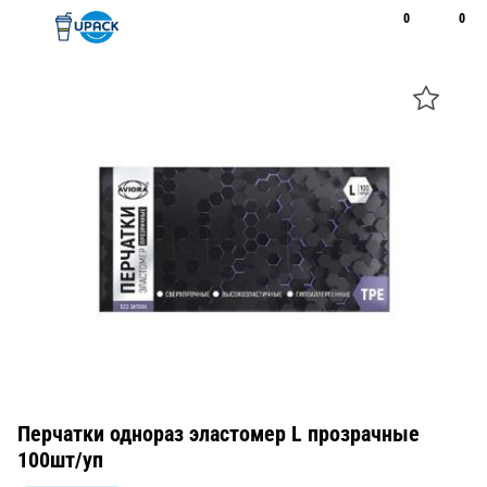
0
0
Рус
Қаз
Открыть поиск
Позвонить
+7 747 094 22 07
Перчатки однораз эластомер L прозрачные
100шт/уп