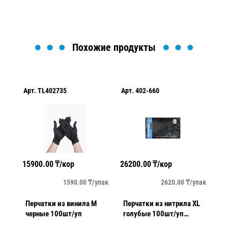
Похожие продукты
Арт.
TL402735
Арт.
402-660
Ар
15900.00
₸/кор
26200.00
₸/кор
50
пар
1590.00
₸/
упак
2620.00
₸/
упак
Перчатки из винила M
Перчатки из нитрила XL
Пе
п
черные 100шт/уп
голубые 100шт/уп
ч
фин
AVIORA 3,6гр
5