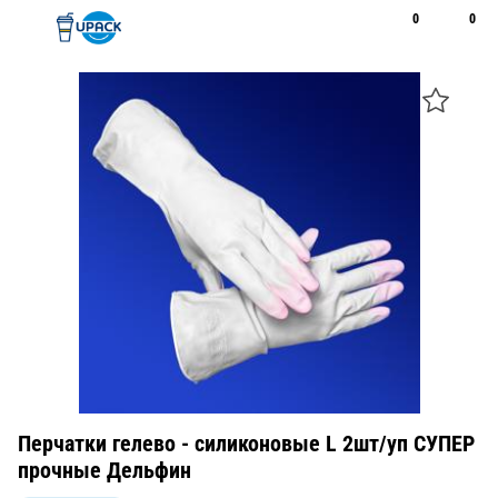
0
0
Рус
Қаз
Открыть поиск
Позвонить
+7 747 094 22 07
Перчатки гелево - силиконовые L 2шт/уп СУПЕР
прочные Дельфин