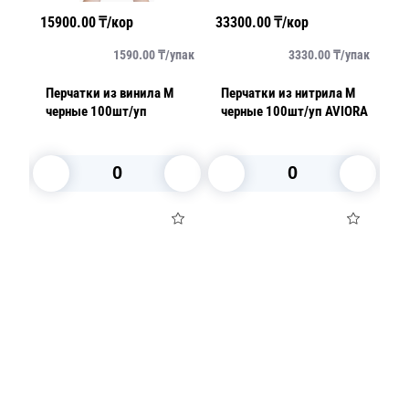
15900.00
₸/кор
33300.00
₸/кор
48000
1590.00
₸/
упак
3330.00
₸/
упак
Перчатки из винила M
Перчатки из нитрила M
Перча
черные 100шт/уп
черные 100шт/уп AVIORA
голуб
AVIORA 50шт/уп
кор
В корзину
В корзину
В
Посуда для приготовления пищи
Маски
Для кондитеров