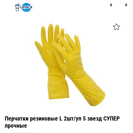
0
0
Рус
Қаз
Открыть поиск
Позвонить
+7 747 094 22 07
Перчатки резиновые L 2шт/уп 5 звезд СУПЕР
прочные