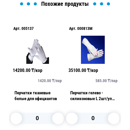
Похожие продукты
Арт.
005137
Арт.
000813M
Ар
14200.00
₸/кор
35100.00
₸/кор
24
упак
1420.00
₸/
пар
585.00
₸/
пар
Перчатки тканевые
Перчатки гелево -
Пе
белые для официантов
силиконовые L 2шт/уп
э
СУПЕР прочные Дельфин
1