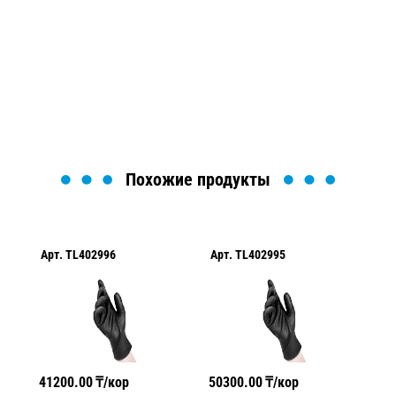
Мы вам перезвоним в течение 1 минуты и поможем
найти или оформить нужный товар!
Загрузка формы...
Похожие продукты
Арт.
TL402996
Арт.
TL402995
Ар
41200.00
₸/кор
50300.00
₸/кор
28