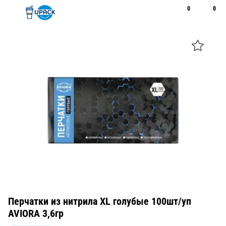
0
0
Рус
Қаз
Открыть поиск
Позвонить
+7 747 094 22 07
Перчатки из нитрила XL голубые 100шт/уп
AVIORA 3,6гр