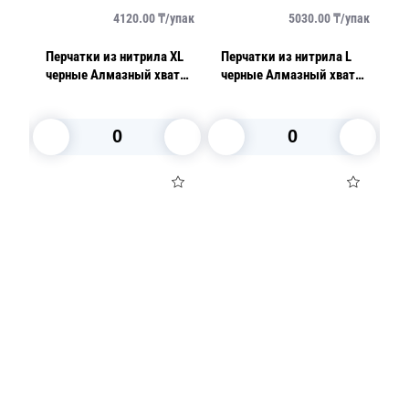
упак
4120.00
₸/
упак
5030.00
₸/
упак
M
Перчатки из нитрила XL
Перчатки из нитрила L
Пе
т
черные Алмазный хват
черные Алмазный хват
р
50шт/уп AVIORA 8гр
50шт/уп AVIORA 8гр
A
В корзину
В корзину
Посуда для приготовления пищи
Маски
Для кондитеров
TRAMONTINA