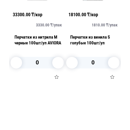
33300.00
₸/кор
18100.00
₸/кор
15
пар
3330.00
₸/
упак
1810.00
₸/
упак
Перчатки из нитрила M
Перчатки из винила S
Пе
черные 100шт/уп AVIORA
голубые 100шт/уп
В корзину
В корзину
Посуда для приготовления пищи
Маски