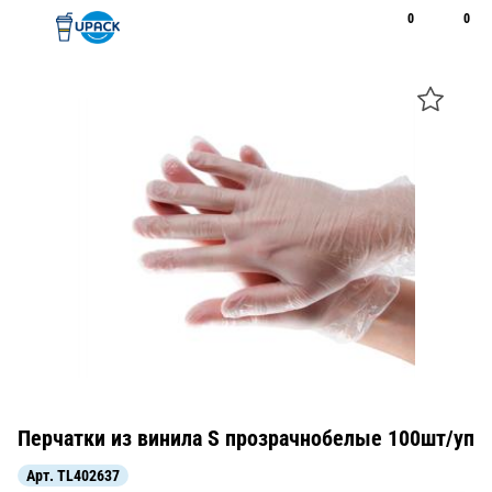
0
0
Рус
Қаз
Открыть поиск
Позвонить
+7 747 094 22 07
Перчатки из винила S прозрачнобелые 100шт/уп
Арт.
TL402637