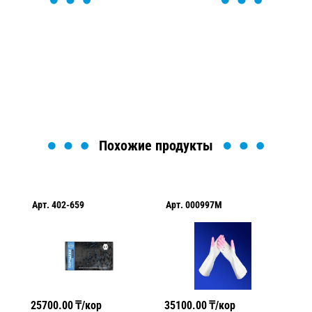
ОСТАВЬТЕ ЗАЯВКУ
Мы вам перезвоним в течение 1 минуты и поможем
найти или оформить нужный товар!
Загрузка формы...
Похожие продукты
Арт.
402-659
Арт.
000997M
Ар
25700.00
₸/кор
35100.00
₸/кор
21