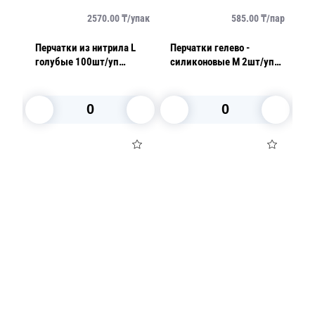
упак
2570.00
₸/
упак
585.00
₸/
пар
Перчатки из нитрила L
Перчатки гелево -
Пе
голубые 100шт/уп
силиконовые M 2шт/уп
AVIORA 3,3гр
СУПЕР прочные Дельфин
В корзину
В корзину
Посуда для приготовления пищи
Маски
Для кондитеров
TRAMONTINA