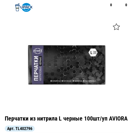
0
0
Рус
Қаз
Открыть поиск
Позвонить
+7 747 094 22 07
Перчатки из нитрила L черные 100шт/уп AVIORA
Арт.
TL402796