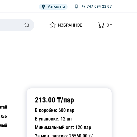
Алматы
+7 747 094 22 07
0
0
ИЗБРАННОЕ
0
₸
НАРИЯ
ПЛЕНКА
СПЕЦОДЕЖДА ОДНОРАЗОВАЯ
213.00
₸/
пар
итай
В коробке:
600
пар
Х/Б
В упаковке:
12
шт
лый
Минимальный опт:
120
пар
За мин. партию:
25560.00
₸/