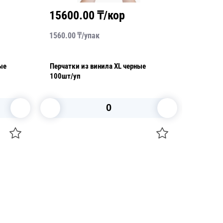
15600.00
₸/кор
1560
1560.00
₸/
упак
1560.00
ые
Перчатки из винила XL черные
Перчатки 
100шт/уп
уп
В корзину
+7 747 094 22 07
Звоните по телефону