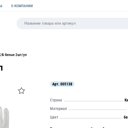
ТЫ
О КОМПАНИИ
РСАЛЬНАЯ
ПАКЕТЫ
ФОРМЫ ДЛЯ ВЫПЕЧКИ
КУЛИ
Х/Б белые 2шт/уп
п
Арт.
005138
Страна
К
Материал
Цвет
бе