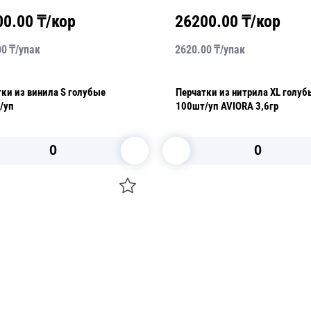
00.00
₸/кор
26200.00
₸/кор
00
₸/
упак
2620.00
₸/
упак
ки из винила S голубые
Перчатки из нитрила XL голуб
/уп
100шт/уп AVIORA 3,6гр
В корзину
В корзину
О НАС
 средства для ухода
ДОСТАВКА И ОПЛАТА