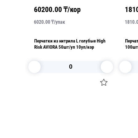
60200.00
₸/кор
181
6020.00
₸/
упак
1810.
ые
Перчатки из нитрила L голубые High
Перчат
Risk AVIORA 50шт/уп 10уп/кор
100шт
В корзину
Посуда для приготовления пищи
Свечи
Маски
Уборка и