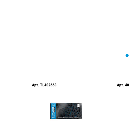
Мы вам перезвоним в течение 1 минут
оформить нужный товар!
Арт.
TL402663
Арт.
40