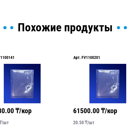
Похожие продукты
V1100141
Арт.
FV1100201
80.00
₸/кор
61500.00
₸/кор
₸/
шт
20.50
₸/
шт