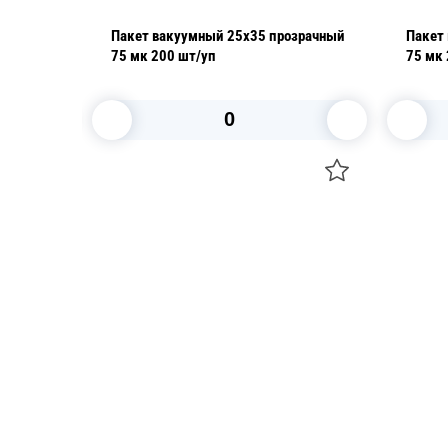
зрачный
Пакет вакуумный 25х35 прозрачный
Пакет
75 мк 200 шт/уп
В корзину
Посуда для приготовления пищи
Свечи
Маски
Уборка и
Для кондитеров
Товары д
TRAMONTINA
Вакансии