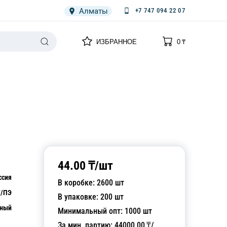
Алматы
+7 747 094 22 07
0
0
ИЗБРАННОЕ
0
₸
НАРИЯ
ПЛЕНКА
СПЕЦОДЕЖДА ОДНОРАЗОВАЯ
44.00
₸/
шт
ссия
В коробке:
2600
шт
/ПЭ
В упаковке:
200
шт
чный
Минимальный опт:
1000
шт
За мин. партию:
44000.00
₸/