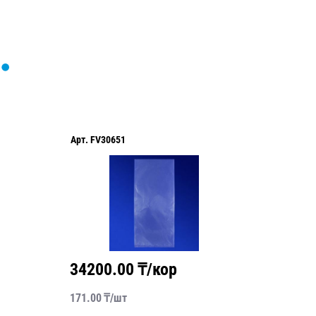
Арт.
FV30651
Арт.
TL1
34200.00
₸/кор
3360
171.00
₸/
шт
5600.00