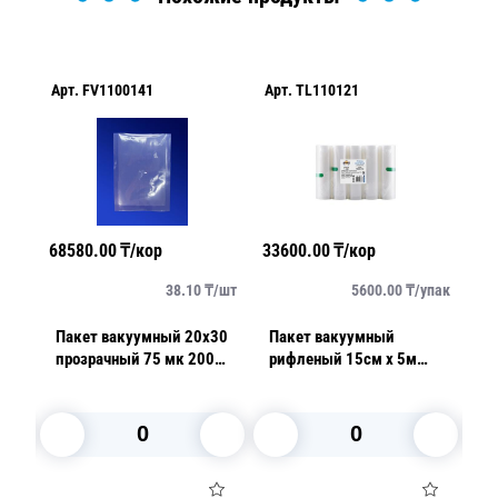
Арт.
FV1100141
Арт.
TL110121
Ар
68580.00
₸/кор
33600.00
₸/кор
49
/
шт
38.10
₸/
шт
5600.00
₸/
упак
30
Пакет вакуумный 20х30
Пакет вакуумный
П
прозрачный 75 мк 200
рифленый 15см х 5м
про
шт/уп
прозрачный 180 мкр
ш
5рул/упак
В корзину
В корзину