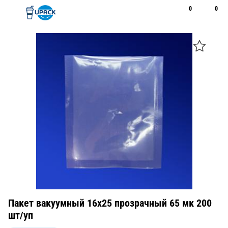
0
0
Рус
Қаз
Открыть поиск
Позвонить
+7 747 094 22 07
Пакет вакуумный 16х25 прозрачный 65 мк 200
шт/уп