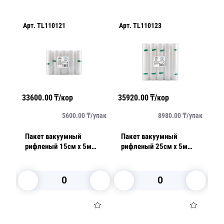
Арт.
TL110121
Арт.
TL110123
Ар
33600.00
₸/кор
35920.00
₸/кор
82
/
шт
5600.00
₸/
упак
8980.00
₸/
упак
50
Пакет вакуумный
Пакет вакуумный
П
рифленый 15см х 5м
рифленый 25см х 5м
про
прозрачный 180 мкр
прозрачный 180 мкр
ш
5рул/упак
5рул/упак
В корзину
В корзину