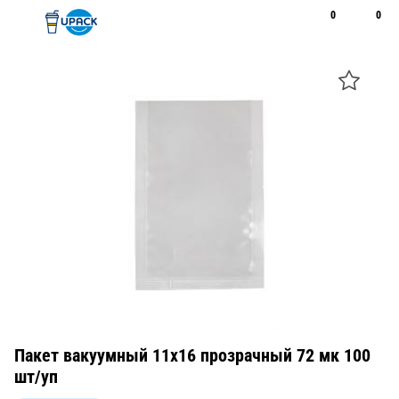
0
0
Рус
Қаз
Открыть поиск
Позвонить
+7 747 094 22 07
Пакет вакуумный 11х16 прозрачный 72 мк 100
шт/уп