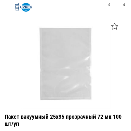
0
0
Рус
Қаз
Открыть поиск
Позвонить
+7 747 094 22 07
Пакет вакуумный 25х35 прозрачный 72 мк 100
шт/уп