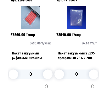
Арт.
2202-0004
Арт.
FV1100191
Ар
67560.00
₸/кор
78540.00
₸/кор
64
/
шт
5630.00
₸/
упак
56.10
₸/
шт
40
Пакет вакуумный
Пакет вакуумный 25х35
П
рифленый 20х30см
прозрачный 75 мк 200
про
прозрачный 100 мкр
шт/уп
100шт/уп
В корзину
В корзину