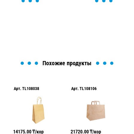
ОСТАВЬТЕ ЗАЯВКУ
Мы вам перезвоним в течение 1 минуты и поможем
найти или оформить нужный товар!
Загрузка формы...
Похожие продукты
Арт.
TL108038
Арт.
TL108106
Ар
14175.00
₸/кор
21720.00
₸/кор
33