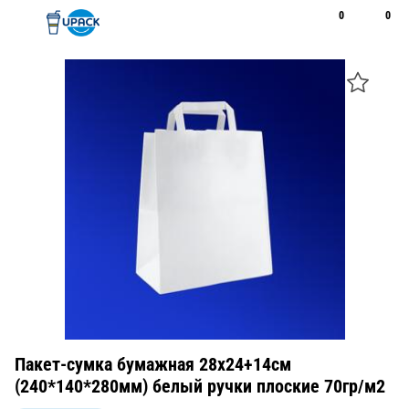
0
0
Рус
Қаз
Открыть поиск
Позвонить
+7 747 094 22 07
Пакет-сумка бумажная 28х24+14см
(240*140*280мм) белый ручки плоские 70гр/м2