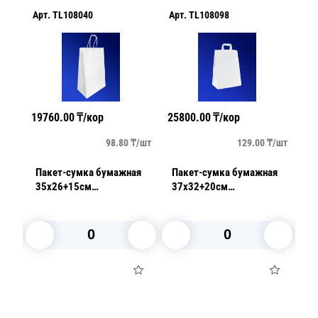
Арт.
TL108040
Арт.
TL108098
Арт
19760.00
₸/кор
25800.00
₸/кор
342
шт
98.80
₸/
шт
129.00
₸/
шт
Пакет-сумка бумажная
Пакет-сумка бумажная
Па
35х26+15см
37х32+20см
28
ый
(260*150*350мм) белая
(320*200*370мм) белый
(2
ручки крученые 70гр/м2
ручки плоские 70гр/м2
руч
В корзину
В корзину