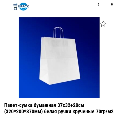
0
0
Рус
Қаз
Открыть поиск
Позвонить
+7 747 094 22 07
Пакет-сумка бумажная 37х32+20см
(320*200*370мм) белая ручки крученые 70гр/м2