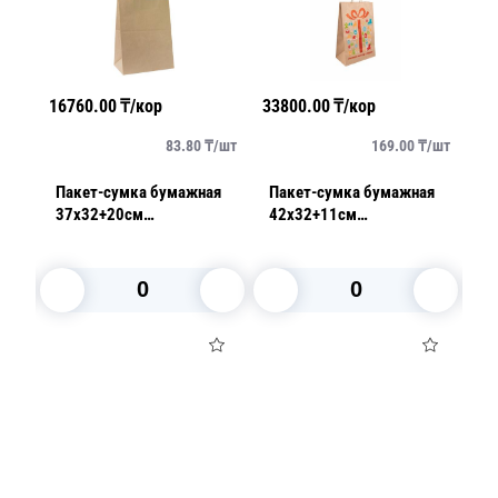
16760.00
₸/кор
33800.00
₸/кор
25
/
шт
83.80
₸/
шт
169.00
₸/
шт
я
Пакет-сумка бумажная
Пакет-сумка бумажная
П
37х32+20см
42х32+11см
3
ая
(320*200*370мм) крафт
(320*110*420мм)крафт
(
м2
ручки крученые 70гр/м2
ручки крученые 70гр/м2
кр
Подарок
7
В корзину
В корзину
Посуда для приготовления пищи