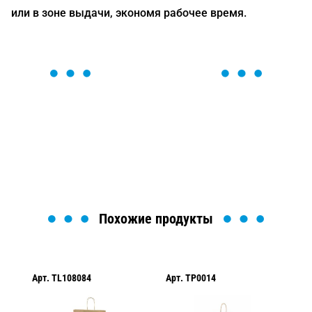
или в зоне выдачи, экономя рабочее время.
ОСТАВЬТЕ ЗАЯВКУ
Мы вам перезвоним в течение 1 минуты и поможем
найти или оформить нужный товар!
Загрузка формы...
Похожие продукты
Арт.
TL108084
Арт.
TP0014
Ар