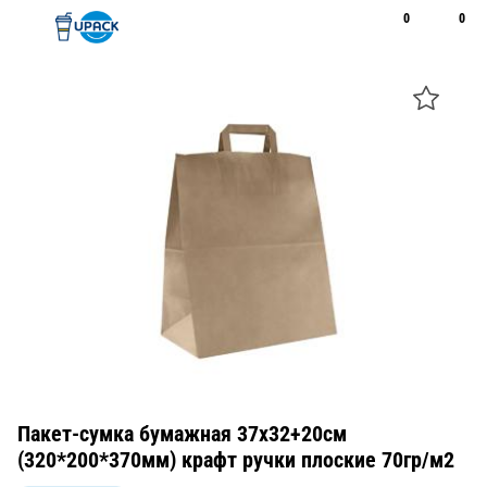
0
0
Рус
Қаз
Открыть поиск
Позвонить
+7 747 094 22 07
Пакет-сумка бумажная 37x32+20см
(320*200*370мм) крафт ручки плоские 70гр/м2