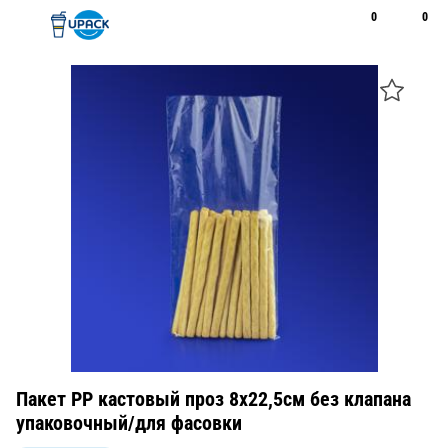
0
0
Рус
Қаз
Открыть поиск
Позвонить
+7 747 094 22 07
Пакет РР кастовый проз 8х22,5см без клапана
упаковочный/для фасовки