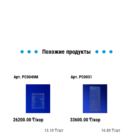
Мы вам перезвоним в течение 1 минуты и поможем
найти или оформить нужный товар!
Загрузка формы...
Похожие продукты
Арт.
PC0040M
Арт.
PC0031
Ар
26200.00
₸/кор
33600.00
₸/кор
39
/
шт
13.10
₸/
шт
16.80
₸/
шт