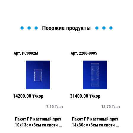
Похожие продукты
Арт.
PC0002M
Арт.
2206-0005
Ар
14200.00
₸/кор
31400.00
₸/кор
19
/
шт
7.10
₸/
шт
15.70
₸/
шт
оз
Пакет РР кастовый проз
Пакет РР кастовый проз
П
-
10х13см+3см cо скотч-
14х30см+3см со скотч-
1
клапаном
клапаном
к