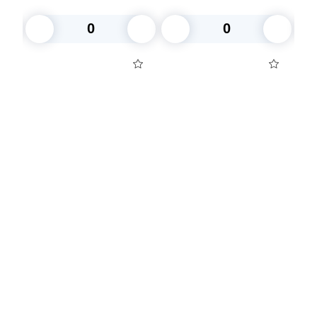
В корзину
В корзину
Посуда для приготовления пищи
Маски
Для кондитеров
TRAMONTINA
Свечи
Уборка и средства для ухода
Товары для праздника