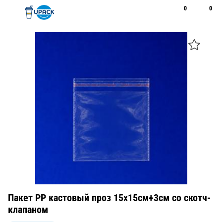
0
0
Рус
Қаз
Открыть поиск
Позвонить
+7 747 094 22 07
Пакет РР кастовый проз 15х15см+3см cо скотч-
клапаном