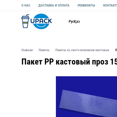
О НАС
ДОСТАВКА И ОПЛАТА
РЕКВИЗИТЫ
КОНТАК
Каталог
Рус
Қаз
ОДНОРАЗОВАЯ ПОСУДА
УПАКОВКА ДЛЯ ЕДЫ УНИВЕ
Главная
Пакеты
Пакеты со скотч-клапаном кастовые
П
Пакет РР кастовый проз 