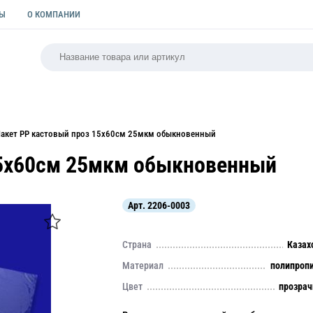
ТЫ
О КОМПАНИИ
РСАЛЬНАЯ
ПАКЕТЫ
ФОРМЫ ДЛЯ ВЫПЕЧКИ
КУЛИ
акет РР кастовый проз 15х60см 25мкм обыкновенный
15х60см 25мкм обыкновенный
Арт.
2206-0003
Страна
Казах
Материал
полипроп
Цвет
прозра