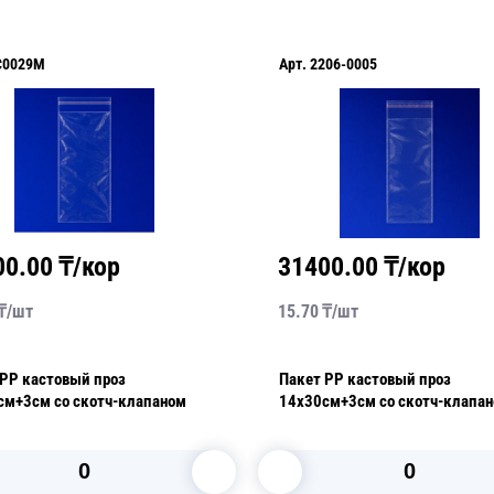
C0029M
Арт.
2206-0005
00.00
₸/кор
31400.00
₸/кор
₸/
шт
15.70
₸/
шт
 РР кастовый проз
Пакет РР кастовый проз
см+3см со скотч-клапаном
14х30см+3см со скотч-клапа