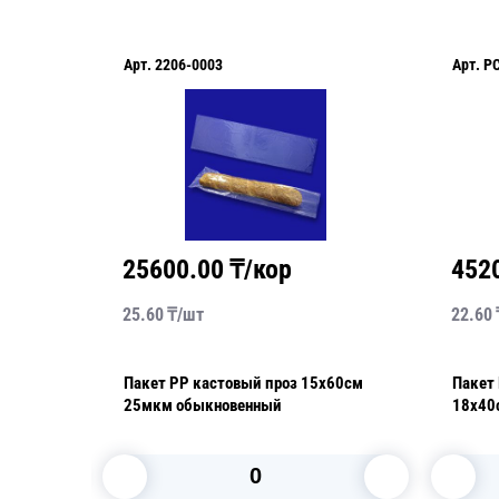
Арт.
2206-0003
Арт.
P
25600.00
₸/кор
452
25.60
₸/
шт
22.60
Пакет РР кастовый проз 15х60см
Пакет
аном
25мкм обыкновенный
18х40