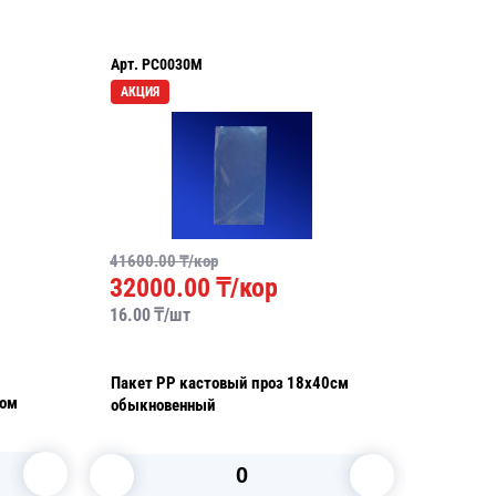
Арт.
PC0030M
Арт.
PC0
АКЦИЯ
41600.00
₸/кор
1920
32000.00
₸/кор
9.60
₸/
16.00
₸/
шт
Пакет Р
Пакет РР кастовый проз 18х40см
ном
12х17см
обыкновенный