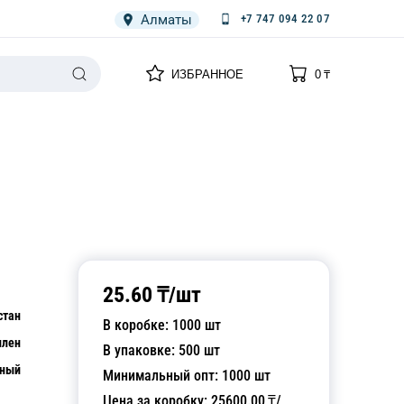
Алматы
+7 747 094 22 07
0
0
ИЗБРАННОЕ
0
₸
НАРИЯ
ПЛЕНКА
СПЕЦОДЕЖДА ОДНОРАЗОВАЯ
25.60
₸/
шт
стан
В коробке:
1000
шт
илен
В упаковке:
500
шт
чный
Минимальный опт:
1000
шт
Цена за коробку:
25600.00
₸/