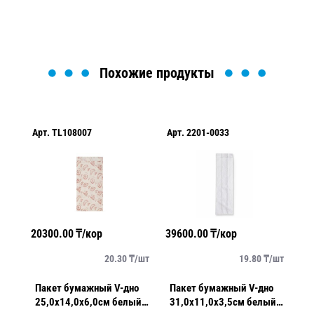
Похожие продукты
Арт.
TL108007
Арт.
2201-0033
Ар
20300.00
₸/кор
39600.00
₸/кор
28
/
шт
20.30
₸/
шт
19.80
₸/
шт
о
Пакет бумажный V-дно
Пакет бумажный V-дно
Па
т
25,0х14,0х6,0см белый с
31,0х11,0х3,5см белый
34