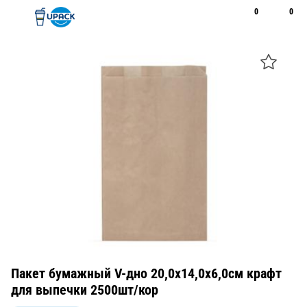
0
0
Рус
Қаз
Открыть поиск
Позвонить
+7 747 094 22 07
Пакет бумажный V-дно 20,0х14,0х6,0см крафт
для выпечки 2500шт/кор