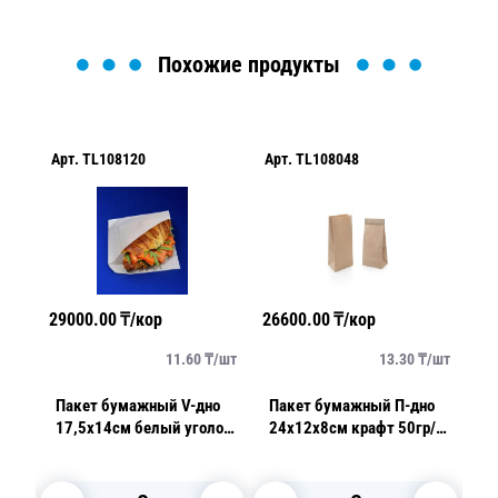
Похожие продукты
Арт.
TL108120
Арт.
TL108048
Ар
29000.00
₸/кор
26600.00
₸/кор
39
/
шт
11.60
₸/
шт
13.30
₸/
шт
о
Пакет бумажный V-дно
Пакет бумажный П-дно
П
к
17,5х14см белый уголок
24х12х8см крафт 50гр/
3
ый
жировлагостойкий 35гр/
м2 1000шт/уп
Ж
т/
м2 100шт/уп