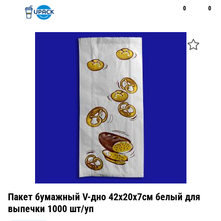
0
0
Рус
Қаз
Открыть поиск
Позвонить
+7 747 094 22 07
Пакет бумажный V-дно 42х20х7см белый для
выпечки 1000 шт/уп