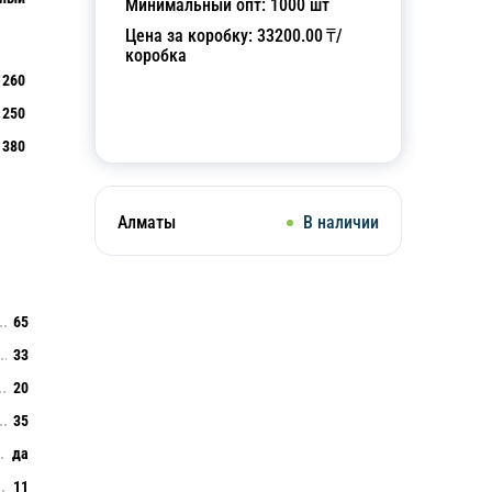
Минимальный опт:
1000
шт
Цена за коробку:
33200.00
₸/
коробка
260
250
Добавить в корзину
380
Алматы
В наличии
65
33
20
35
да
11