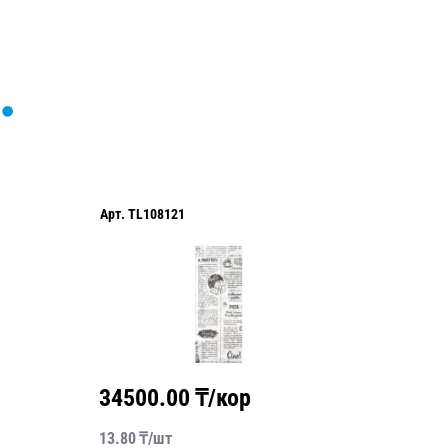
Арт.
TL108121
Арт.
21-
АКЦИЯ
31200.0
34500.00
₸/кор
2400
13.80
₸/
шт
24.00
₸/