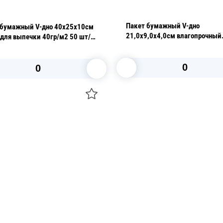
Пакет бумажный V-дно
 бумажный V-дно 40х25х10см
21,0х9,0х4,0см влагопрочный
для выпечки 40гр/м2 50 шт/
бежевый 35гр/м2 AVIORA 100
В корзину
В корзину
О НАС
 средства для ухода
ДОСТАВКА И ОПЛАТА
ля праздника
РЕКВИЗИТЫ
 компании
КОНТАКТЫ
О КОМПАНИИ