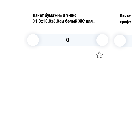
11х5см
Пакет бумажный V-дно
Пакет
31,0х10,0х6,0см белый ЖС для
крафт 
т/уп
выпечки 5000 шт/кор
уп
В корзину
Посуда для приготовления пищи
Свечи
Маски
Уборка и
Для кондитеров
Товары д
TRAMONTINA
Вакансии