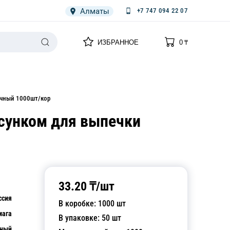
Алматы
+7 747 094 22 07
0
0
ИЗБРАННОЕ
0
₸
НАРИЯ
ПЛЕНКА
СПЕЦОДЕЖДА ОДНОРАЗОВАЯ
очный 1000шт/кор
исунком для выпечки
33.20
₸/
шт
ссия
В коробке:
1000
шт
мага
В упаковке:
50
шт
тный