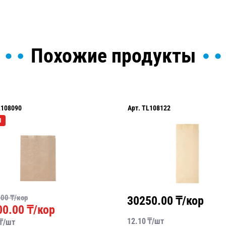
Похожие продукты
L108090
Арт.
TL108122
Я
.00
₸/кор
30250.00
₸/кор
00.00
₸/кор
12.10
₸/
шт
₸/
шт