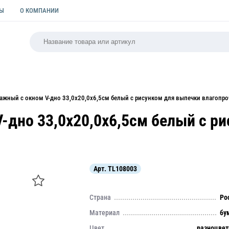
ТЫ
О КОМПАНИИ
РСАЛЬНАЯ
ПАКЕТЫ
ФОРМЫ ДЛЯ ВЫПЕЧКИ
КУЛИ
ажный с окном V-дно 33,0х20,0х6,5см белый с рисунком для выпечки влагопр
-дно 33,0х20,0х6,5см белый с р
Арт.
TL108003
Страна
Ро
Материал
бу
Цвет
разноцве