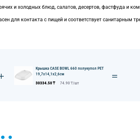
ячих и холодных блюд, салатов, десертов, фастфуда и ко
сен для контакта с пищей и соответствует санитарным т
Крышка CASE BOWL 660 полукупол PET
19,7х14,1х2,6см
30334.50
₸
74.90
₸/
шт