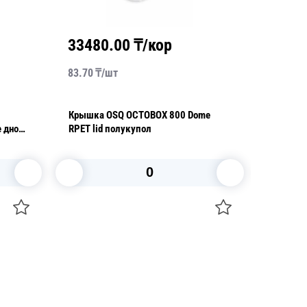
кор
36320.00
₸/кор
45.40
₸/
шт
BOX 800 Dome
OSQ OPSALAD 450 Упаковка
л
14,5х10,0х5,5см 450мл (крышка
отдельно)
ну
В корзину
+7 747 094 22 07