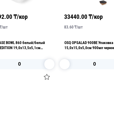
33440.00
₸/кор
33480.00
₸/
83.60
₸/
шт
83.70
₸/
шт
OSQ OPSALAD 900BE Упаковка
Крышка OSQ OCTO
15,0х15,0х5,0см 900мл черное дно
RPET lid полукупо
(крышка отдельно)
В корзину
В корзи
О НАС