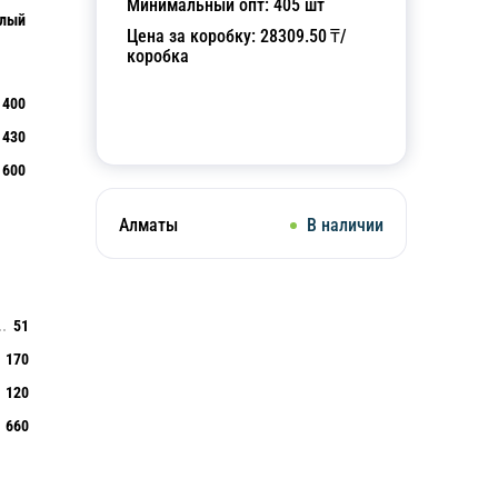
Минимальный опт:
405
шт
лый
Цена за коробку:
28309.50
₸/
коробка
400
Добавить в корзину
430
600
Алматы
В наличии
51
170
120
660