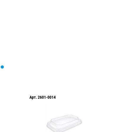
формы...
Арт.
YA3301503D