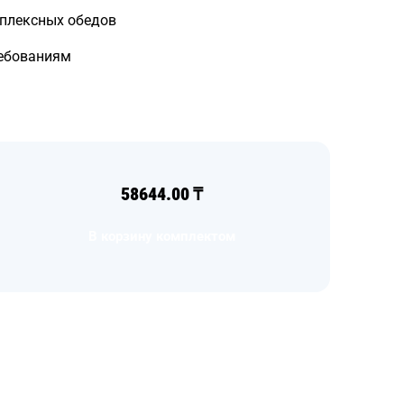
мплексных обедов
ребованиям
58644.00
₸
В корзину комплектом
Загрузка