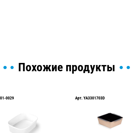
ы и поможем найти или
Похожие продукты
Арт.
YA3301703D
Арт.
2601-0014