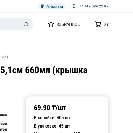
Алматы
+7 747 094 22 07
0
0
ИЗБРАННОЕ
0
₸
НАРИЯ
ПЛЕНКА
СПЕЦОДЕЖДА ОДНОРАЗОВАЯ
льно)
х5,1см 660мл (крышка
69.90
₸/
шт
ссия
В коробке:
405
шт
евой
В упаковке:
45
шт
ртон