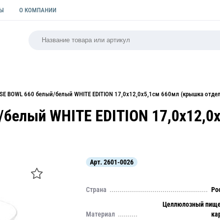
ТЫ
О КОМПАНИИ
РСАЛЬНАЯ
ПАКЕТЫ
ФОРМЫ ДЛЯ ВЫПЕЧКИ
КУЛИ
SE BOWL 660 белый/белый WHITE EDITION 17,0х12,0х5,1см 660мл (крышка отде
белый WHITE EDITION 17,0х12,0
Арт.
2601-0026
Страна
Ро
Целлюлозный пищ
Материал
ка