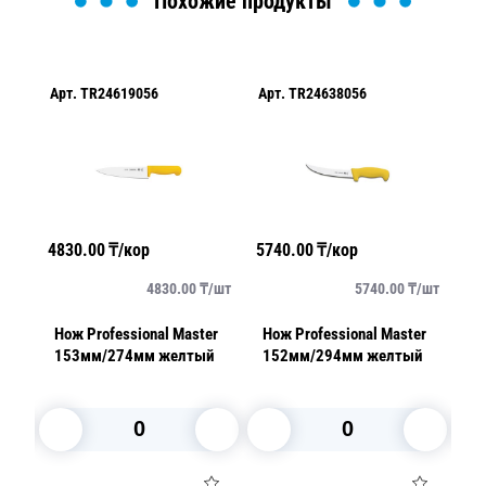
Похожие продукты
Арт.
TR24619056
Арт.
TR24638056
Ар
4830.00
₸/кор
5740.00
₸/кор
69
/
шт
4830.00
₸/
шт
5740.00
₸/
шт
Нож Professional Master
Нож Professional Master
Но
ный
153мм/274мм желтый
152мм/294мм желтый
2
к
В корзину
В корзину