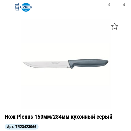
0
0
Рус
Қаз
Открыть поиск
Позвонить
+7 747 094 22 07
Нож Plenus 150мм/284мм кухонный серый
Арт.
TR23423066