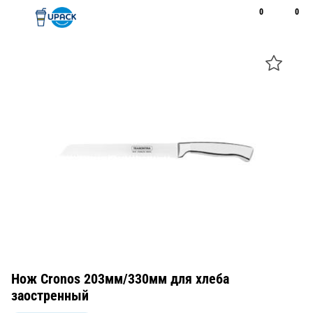
0
0
Рус
Қаз
Открыть поиск
Позвонить
+7 747 094 22 07
Нож Cronos 203мм/330мм для хлеба
заостренный