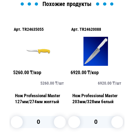
Похожие продукты
Арт.
TR24635055
Арт.
TR24620088
Ар
5260.00
₸/кор
6920.00
₸/кор
30
/
шт
5260.00
₸/
шт
6920.00
₸/
шт
er
Нож Professional Master
Нож Professional Master
Но
127мм/274мм желтый
203мм/328мм белый
о
Su