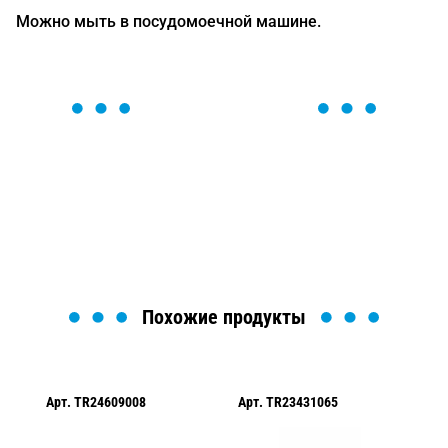
Можно мыть в посудомоечной машине.
ОСТАВЬТЕ ЗАЯВКУ
Мы вам перезвоним в течение 1 минуты и поможем
найти или оформить нужный товар!
Загрузка формы...
Похожие продукты
Арт.
TR24609008
Арт.
TR23431065
Ар