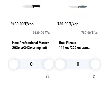
9130.00
₸/кор
780.00
₸/кор
12
/
шт
9130.00
₸/
шт
780.00
₸/
шт
er
Нож Professional Master
Нож Plenus
Но
c
203мм/342мм черный
111мм/220мм для
1
ой
стейка гладкий серый
з
В корзину
В корзину
Посуда для приготовления пищи