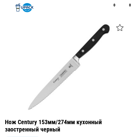
0
0
Рус
Қаз
Открыть поиск
Позвонить
+7 747 094 22 07
Нож Century 153мм/274мм кухонный
заостренный черный