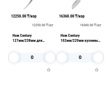
12250.00
₸/кор
16360.00
₸/кор
11
/
шт
12250.00
₸/
шт
16360.00
₸/
шт
Нож Century
Нож Century
Но
127мм/238мм для
102мм/220мм кухонный
2
томата заостренный
Сантоку черный
черный
В корзину
В корзину
Посуда для приготовления пищи
Маски