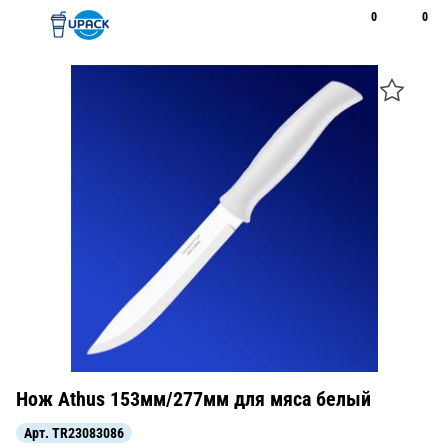
0
0
Рус
Қаз
Открыть поиск
Позвонить
+7 747 094 22 07
Нож Athus 153мм/277мм для мяса белый
Арт.
TR23083086