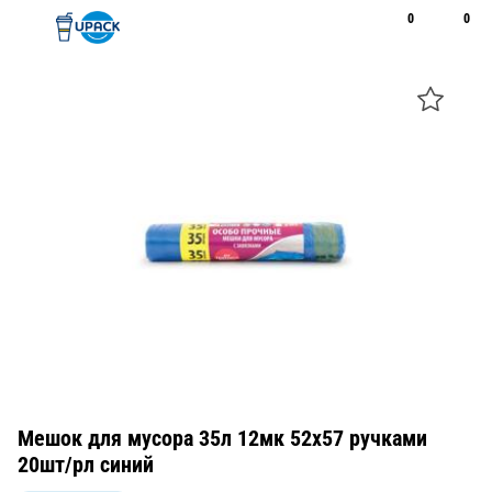
0
0
Рус
Қаз
Открыть поиск
Позвонить
+7 747 094 22 07
Мешок для мусора 35л 12мк 52х57 ручками
20шт/рл синий