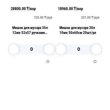
28800.00
₸/кор
18960.00
₸/кор
29
/
рул
720.00
₸/
рул
237.00
₸/
рул
0л
Мешок для мусора 35л
Мешок для мусора 30л
М
ые
12мк 52х57 ручками
10мк 50х60см 20шт/рл
5
20шт/рл синий
у
В корзину
В корзину
Посуда для приготовления пищи
Маски