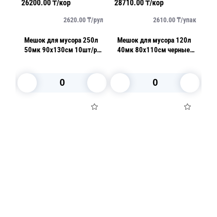
26200.00
₸/кор
28710.00
₸/кор
36
упак
2620.00
₸/
рул
2610.00
₸/
упак
0л
Мешок для мусора 250л
Мешок для мусора 120л
М
т/
50мк 90х130см 10шт/рл
40мк 80х110см черные
2
ПВД
25шт/уп
1
В корзину
В корзину
Посуда для приготовления пищи
Маски
Для кондитеров