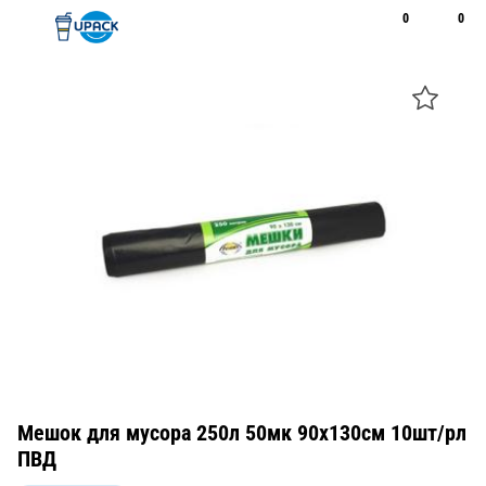
0
0
Рус
Қаз
Открыть поиск
Позвонить
+7 747 094 22 07
Мешок для мусора 250л 50мк 90х130см 10шт/рл
ПВД