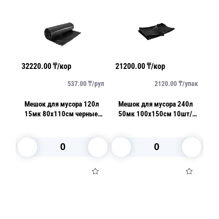
32220.00
₸/кор
21200.00
₸/кор
28
упак
537.00
₸/
рул
2120.00
₸/
упак
0л
Мешок для мусора 120л
Мешок для мусора 240л
М
т/
15мк 80х110см черные
50мк 100х150см 10шт/
4
10шт/рл
уп
2
В корзину
В корзину