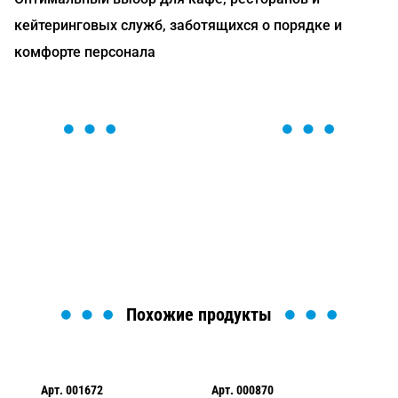
кейтеринговых служб, заботящихся о порядке и
комфорте персонала
ОСТАВЬТЕ ЗАЯВКУ
Мы вам перезвоним в течение 1 минуты и поможем
найти или оформить нужный товар!
Загрузка формы...
Похожие продукты
Арт.
001672
Арт.
000870
Ар