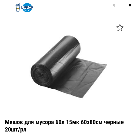
0
0
Рус
Қаз
Открыть поиск
Позвонить
+7 747 094 22 07
Мешок для мусора 60л 15мк 60х80см черные
20шт/рл