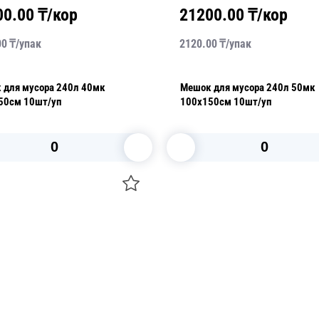
00.00
₸/кор
21200.00
₸/кор
00
₸/
упак
2120.00
₸/
упак
 для мусора 240л 40мк
Мешок для мусора 240л 50мк
50см 10шт/уп
100х150см 10шт/уп
В корзину
В корзину
О НАС
 средства для ухода
ДОСТАВКА И ОПЛАТА
ля праздника
РЕКВИЗИТЫ