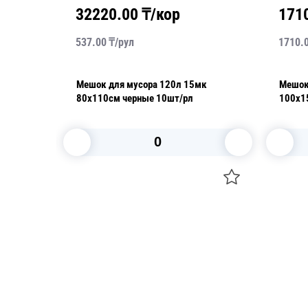
32220.00
₸/кор
171
537.00
₸/
рул
1710.
к
Мешок для мусора 120л 15мк
Мешок
80х110см черные 10шт/рл
100х1
В корзину
Посуда для приготовления пищи
Свечи
Маски
Уборка и
Для кондитеров
Товары д