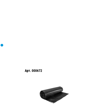
Арт.
000672
Арт.
TL1