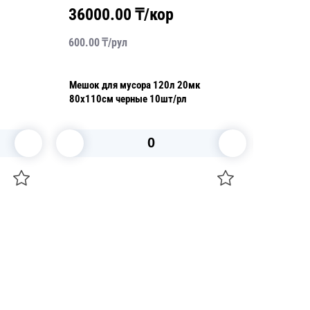
36000.00
₸/кор
2620
600.00
₸/
рул
2620.00
Мешок для мусора 120л 20мк
Мешок д
80х110см черные 10шт/рл
90х130с
В корзину
+7 747 094 22 07
Звоните по телефону