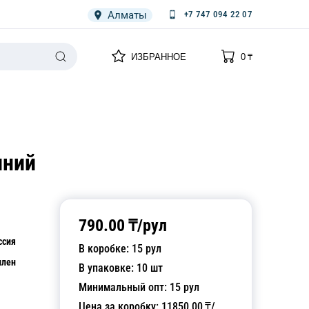
Алматы
+7 747 094 22 07
0
0
ИЗБРАННОЕ
0
₸
НАРИЯ
ПЛЕНКА
СПЕЦОДЕЖДА ОДНОРАЗОВАЯ
иний
790.00
₸/
рул
ссия
В коробке:
15
рул
илен
В упаковке:
10
шт
Минимальный опт:
15
рул
Цена за коробку:
11850.00
₸/