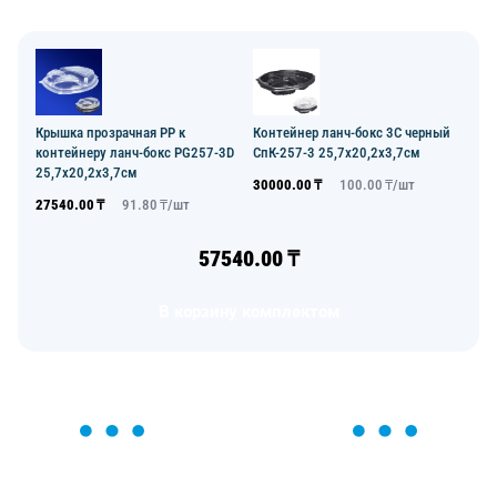
Крышка прозрачная РР к
Контейнер ланч-бокс 3С черный
контейнеру ланч-бокс PG257-3D
СпК-257-3 25,7х20,2х3,7см
25,7х20,2х3,7см
30000.00
₸
100.00
₸/
шт
27540.00
₸
91.80
₸/
шт
57540.00
₸
В корзину комплектом
ОСТАВЬТЕ ЗАЯВКУ
Мы вам перезвоним в течение 1 минуты и поможем