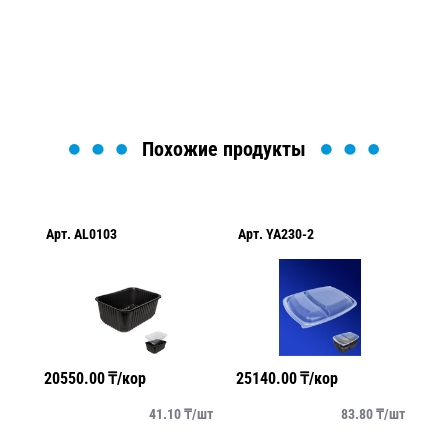
найти или оформить нужный товар!
Загрузка формы...
Похожие продукты
Арт.
AL0103
Арт.
YA230-2
Ар
20550.00
₸/кор
25140.00
₸/кор
28
/
шт
41.10
₸/
шт
83.80
₸/
шт