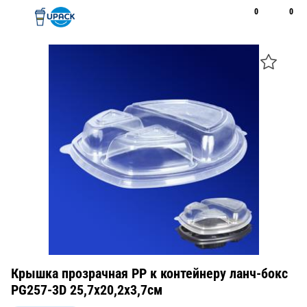
0
0
Рус
Қаз
Открыть поиск
Позвонить
+7 747 094 22 07
Крышка прозрачная РР к контейнеру ланч-бокс
PG257-3D 25,7х20,2х3,7см