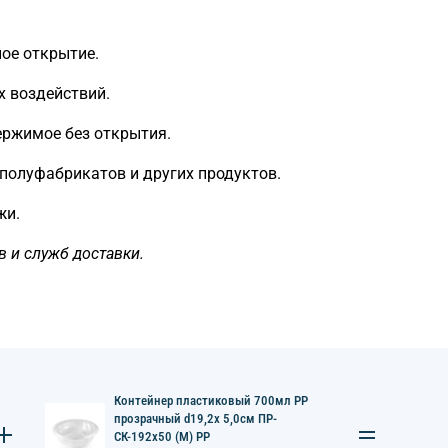
ое открытие.
х воздействий.
ержимое без открытия.
 полуфабрикатов и других продуктов.
жи.
в и служб доставки.
Контейнер пластиковый 700мл PP
прозрачный d19,2х 5,0см ПР-
СК-192х50 (М) РР