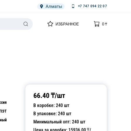
Алматы
+7 747 094 22 07
0
0
ИЗБРАННОЕ
0
₸
НАРИЯ
ПЛЕНКА
СПЕЦОДЕЖДА ОДНОРАЗОВАЯ
66.40
₸/
шт
ссия
В коробке:
240
шт
ПЭТ
В упаковке:
240
шт
чный
Минимальный опт:
240
шт
Цена за коробку:
15936.00
₸/