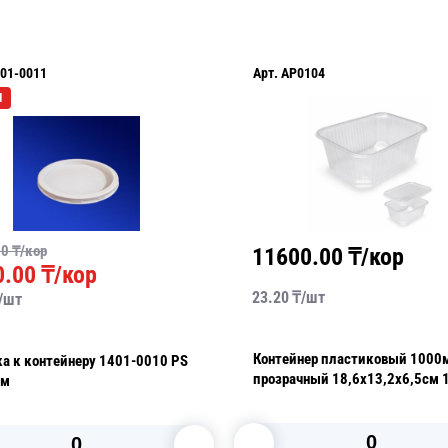
01-0011
Арт.
AP0104
Я
00
₸/кор
11600.00
₸/кор
0.00
₸/кор
23.20
₸/
шт
/
шт
Контейнер пластиковый 1000
а к контейнеру 1401-0010 PS
прозрачный 18,6х13,2х6,5см 
см
уп