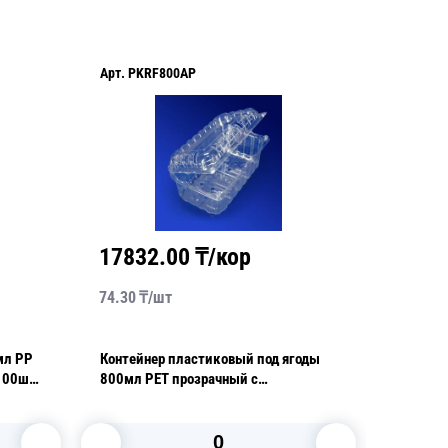
Арт.
PKRF800AP
Арт.
AP1
17832.00
₸/кор
2090
74.30
₸/
шт
20.90
₸/
мл PP
Контейнер пластиковый под ягоды
Контейнер 
100шт/
800мл PET прозрачный с
прозрач
нераздельной крышкой перфорация
уп
18,8х11,5х8,0см 240 шт/кор ПР-
РКФ-800 A ПЭТ