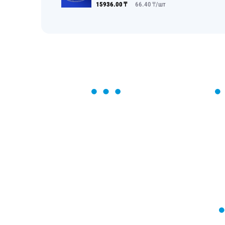
15936.00
₸
66.40
₸/
шт
ОСТАВЬТЕ ЗАЯВКУ
Мы вам перезвоним в течение 1 минут
оформить нужный товар!