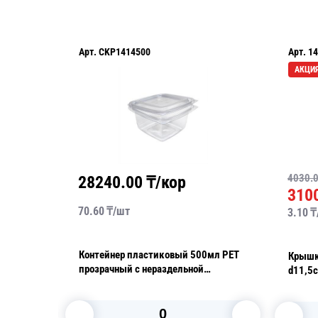
Арт.
CKP1414500
Арт.
14
АКЦИ
4030.
28240.00
₸/кор
310
70.60
₸/
шт
3.10
₸
Контейнер пластиковый 500мл PET
Крышк
100шт/
прозрачный с нераздельной
d11,5
крышкой 13,8х13,8х6,5см 400 шт/
кор