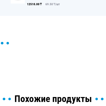
12510.00
₸
69.50
₸/
шт
ы и поможем найти или
Похожие продукты