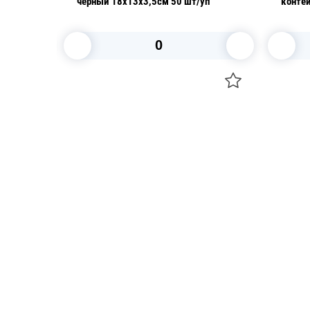
черный 18х13х3,5см 50 шт/уп
контей
КМ-50
В корзину
Посуда для приготовления пищи
Свечи
Маски
Уборка и
Для кондитеров
Товары д
TRAMONTINA
Вакансии