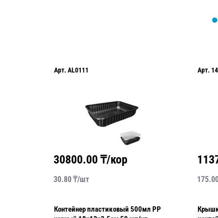
Арт.
AL0111
Арт.
14
30800.00
₸/кор
113
30.80
₸/
шт
175.0
Контейнер пластиковый 500мл PP
Крышк