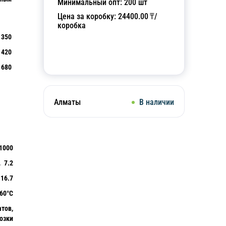
Минимальный опт:
200
шт
Цена за коробку:
24400.00
₸/
коробка
350
420
Добавить в корзину
680
Алматы
В наличии
1000
7.2
16.7
+60°C
атов,
озки