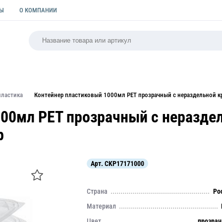
ТЫ
О КОМПАНИИ
РСАЛЬНАЯ
ПАКЕТЫ
ФОРМЫ ДЛЯ ВЫПЕЧКИ
КУЛИ
пластика
Контейнер пластиковый 1000мл PET прозрачный с нераздельной к
000мл PET прозрачный с неразд
р
Арт.
CKP17171000
Страна
Ро
Материал
Цвет
прозра