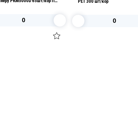
неру РKM5000D 65шт/кор ПР-
PET 300 шт/кор
00К ПЭТ
В корзину
В корзину
О НАС
 средства для ухода
ДОСТАВКА И ОПЛАТА
ля праздника
РЕКВИЗИТЫ
 компании
КОНТАКТЫ
О КОМПАНИИ