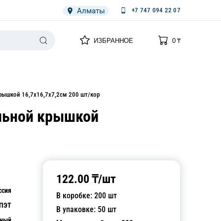
Алматы
+7 747 094 22 07
0
0
ИЗБРАННОЕ
0
₸
НАРИЯ
ПЛЕНКА
СПЕЦОДЕЖДА ОДНОРАЗОВАЯ
рышкой 16,7х16,7х7,2см 200 шт/кор
ельной крышкой
122.00
₸/
шт
ссия
В коробке:
200
шт
ПЭТ
В упаковке:
50
шт
чный