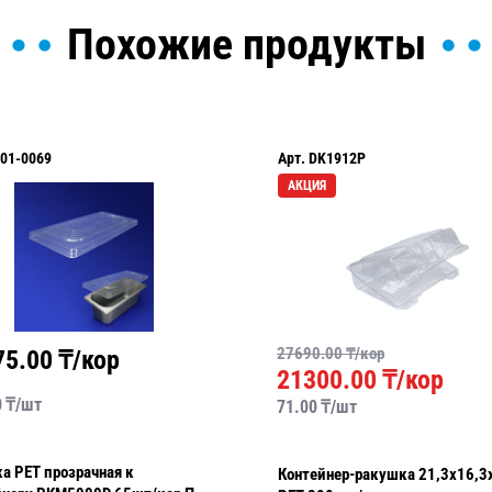
Похожие продукты
01-0069
Арт.
DK1912P
АКЦИЯ
27690.00
₸/кор
75.00
₸/кор
21300.00
₸/кор
0
₸/
шт
71.00
₸/
шт
а PET прозрачная к
Контейнер-ракушка 21,3х16,3