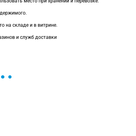
льзовать место при хранении и перевозке.
одержимого.
о на складе и в витрине.
азинов и служб доставки
ы и поможем найти или