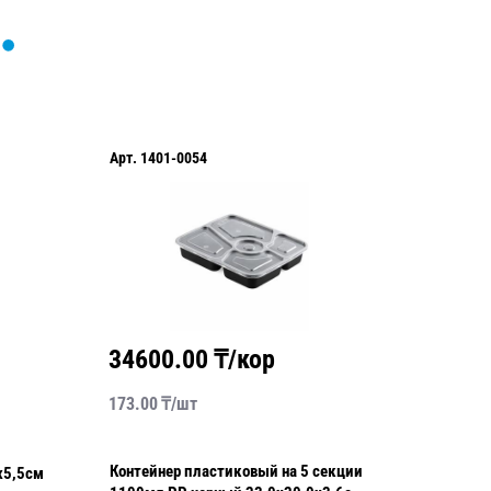
Арт.
1401-0054
Арт.
AP0
34600.00
₸/кор
1160
173.00
₸/
шт
23.20
₸/
Контейнер пластиковый на 5 секции
Контейн
х5,5см