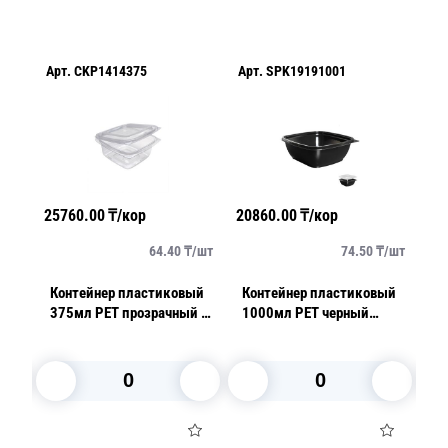
Арт.
CKP1414375
Арт.
SPK19191001
Ар
25760.00
₸/кор
20860.00
₸/кор
24
/
шт
64.40
₸/
шт
74.50
₸/
шт
Контейнер пластиковый
Контейнер пластиковый
Кр
-
375мл PET прозрачный с
1000мл PET черный
п
нераздельной крышкой
19,0х19,0x5,15см
И
13,8х13,8х4,8см 400 шт/
кор
В корзину
В корзину