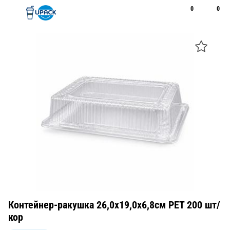
0
0
Рус
Қаз
Открыть поиск
Позвонить
+7 747 094 22 07
Контейнер-ракушка 26,0х19,0х6,8см PET 200 шт/
кор