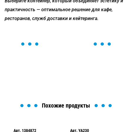
Выберите контейнер, который объединяет эстетику и
практичность — оптимальное решение для кафе,
ресторанов, служб доставки и кейтеринга.
ОСТАВЬТЕ ЗАЯВКУ
Мы вам перезвоним в течение 1 минуты и поможем
найти или оформить нужный товар!
Загрузка формы...
Похожие продукты
Арт.
1384872
Арт.
YA230
Ар