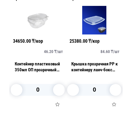
34650.00
₸/кор
25380.00
₸/кор
24
/
шт
46.20
₸/
шт
84.60
₸/
шт
Контейнер пластиковый
Крышка прозрачная РР к
Ко
350мл ОП прозрачный
контейнеру ланч-бокс
95
15,9х13,0х4,0см 375 шт/
YA230-1000/700
17
р
кор РКС-350/11 (ОП) (Т)
23х17х2,3см 50шт/уп
В корзину
В корзину