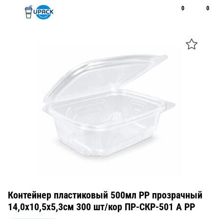
0
0
Рус
Қаз
Открыть поиск
Позвонить
+7 747 094 22 07
Контейнер пластиковый 500мл PP прозрачный
14,0х10,5х5,3см 300 шт/кор ПР-СКР-501 А PP