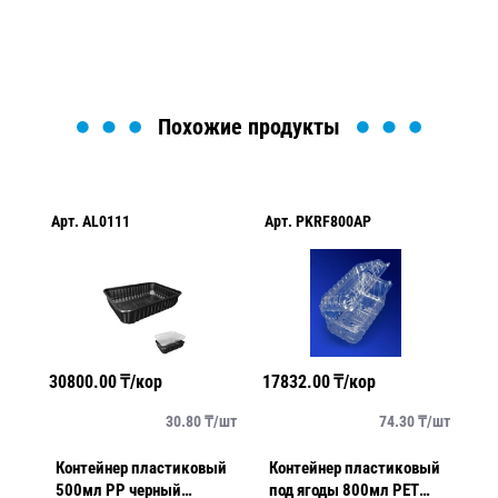
Загрузка формы...
Похожие продукты
Арт.
AL0111
Арт.
PKRF800AP
Ар
30800.00
₸/кор
17832.00
₸/кор
20
/
шт
30.80
₸/
шт
74.30
₸/
шт
Контейнер пластиковый
Контейнер пластиковый
К
-
500мл PP черный
под ягоды 800мл PET
22