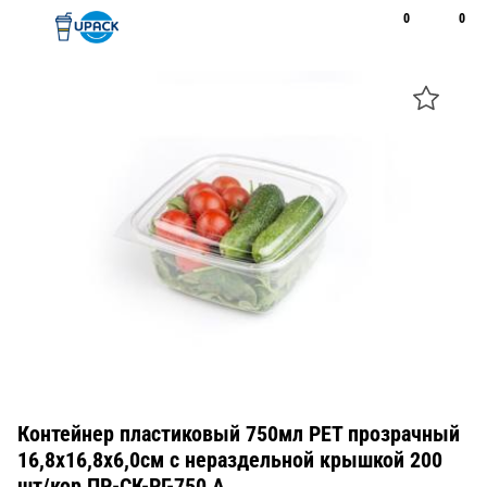
0
0
Рус
Қаз
Открыть поиск
Позвонить
+7 747 094 22 07
Контейнер пластиковый 750мл PET прозрачный
16,8х16,8х6,0см с нераздельной крышкой 200
шт/кор ПР-СК-РГ-750 А