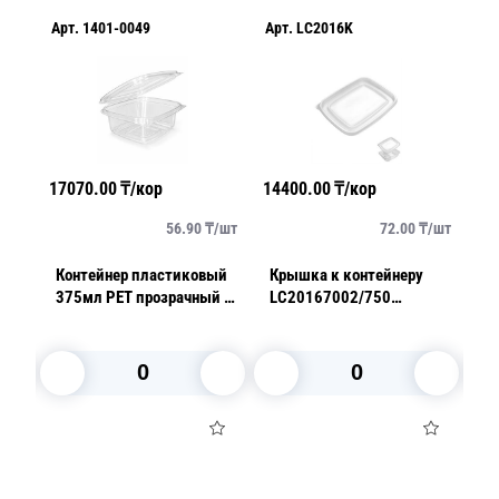
Арт.
1401-0049
Арт.
LC2016K
Ар
17070.00
₸/кор
14400.00
₸/кор
24
/
шт
56.90
₸/
шт
72.00
₸/
шт
1С
Контейнер пластиковый
Крышка к контейнеру
К
375мл PET прозрачный с
LC20167002/750
1
нераздельной крышкой
20х16х5,0см 50шт/уп
с
13,7х13,7х5,0см 300 шт/
16
кор ПР-СК-РГ-375 А ПЭТ
к
В корзину
В корзину