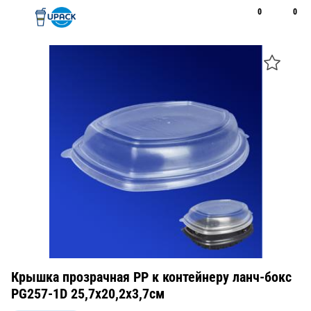
0
0
Рус
Қаз
Открыть поиск
Позвонить
+7 747 094 22 07
Крышка прозрачная РР к контейнеру ланч-бокс
PG257-1D 25,7х20,2х3,7см