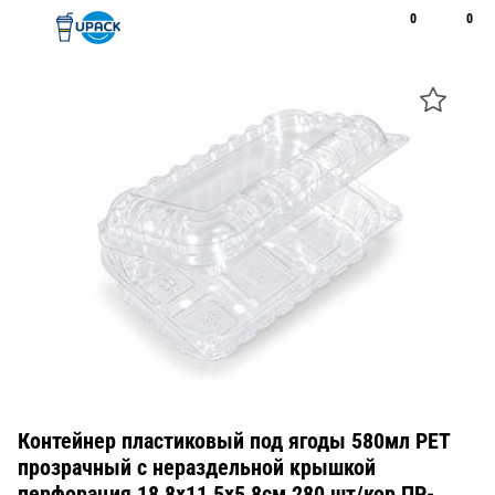
0
0
Рус
Қаз
Открыть поиск
Позвонить
+7 747 094 22 07
Контейнер пластиковый под ягоды 580мл PET
прозрачный с нераздельной крышкой
перфорация 18,8х11,5х5,8см 280 шт/кор ПР-