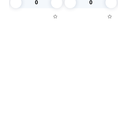
В корзину
В корзину
Посуда для приготовления пищи
Маски
Для кондитеров
TRAMONTINA
Свечи
Уборка и средства для ухода
Товары для праздника
Вакансии компании