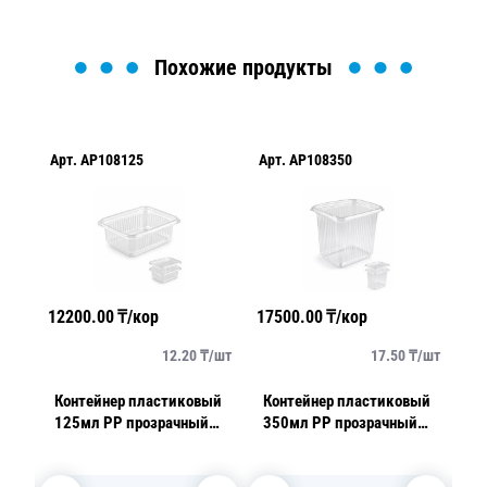
Похожие продукты
Арт.
AP108125
Арт.
AP108350
Ар
12200.00
₸/кор
17500.00
₸/кор
86
/
шт
12.20
₸/
шт
17.50
₸/
шт
1С
Контейнер пластиковый
Контейнер пластиковый
К
125мл PP прозрачный
350мл PP прозрачный
3
10,8х8,2х2,2см 100шт/
10,8х8,2х6,9см 100шт/
d
уп
уп
А