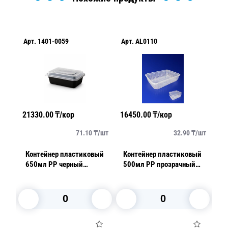
Арт.
1401-0059
Арт.
AL0110
Ар
А
21330.00
₸/кор
16450.00
₸/кор
109
84
/
шт
71.10
₸/
шт
32.90
₸/
шт
Контейнер пластиковый
Контейнер пластиковый
К
D
650мл PP черный
500мл PP прозрачный
7
T
17,3х12,1х4,5см 50шт/
18х13х3,5см 50шт/уп
14
1 К
уп с крышкой
В корзину
В корзину