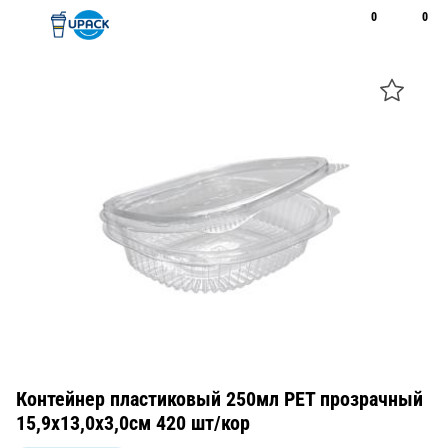
0
0
Рус
Қаз
Открыть поиск
Позвонить
+7 747 094 22 07
Контейнер пластиковый 250мл PET прозрачный
15,9х13,0х3,0см 420 шт/кор