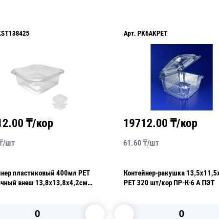
KST138425
Арт.
PK6AKPET
12.00
₸/кор
19712.00
₸/кор
₸/
шт
61.60
₸/
шт
р пластиковый 400мл РЕТ
Контейнер-ракушка 13,5х11,5
ачный внеш 13,8х13,8х4,2см
PET 320 шт/кор ПР-К-6 А ПЭТ
й без крышки 480 шт/кор
-138х138х42,5 ПЭТ