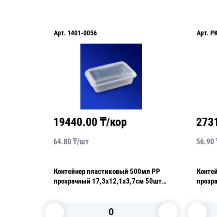
Арт.
1401-0056
Арт.
P
19440.00
₸/кор
273
64.80
₸/
шт
56.90
Контейнер пластиковый 500мл PP
Контейне
"А"
прозрачный 17,3х12,1х3,7см 50шт/
прозр
уп с крышкой
под запа
ПР-СТ