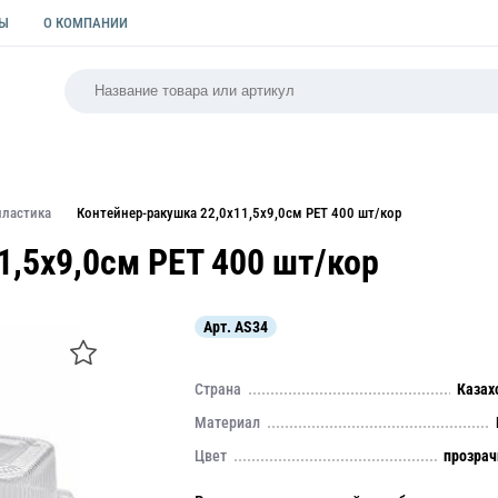
ТЫ
О КОМПАНИИ
РСАЛЬНАЯ
ПАКЕТЫ
ФОРМЫ ДЛЯ ВЫПЕЧКИ
КУЛИ
пластика
Контейнер-ракушка 22,0х11,5х9,0см PET 400 шт/кор
1,5х9,0см PET 400 шт/кор
Арт.
AS34
Страна
Казах
Материал
Цвет
прозра