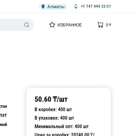
Алматы
+7 747 094 22 07
0
0
ИЗБРАННОЕ
0
₸
НАРИЯ
ПЛЕНКА
СПЕЦОДЕЖДА ОДНОРАЗОВАЯ
50.60
₸/
шт
стан
В коробке:
400
шт
ПЭТ
В упаковке:
400
шт
чный
Минимальный опт:
400
шт
Цена за коробку:
20240.00
₸/