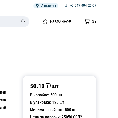
Алматы
+7 747 094 22 07
0
0
ИЗБРАННОЕ
0
₸
НАРИЯ
ПЛЕНКА
СПЕЦОДЕЖДА ОДНОРАЗОВАЯ
50.10
₸/
шт
итай
В коробке:
500
шт
стик
В упаковке:
125
шт
чный
Минимальный опт:
500
шт
Цена за коробку:
25050.00
₸/