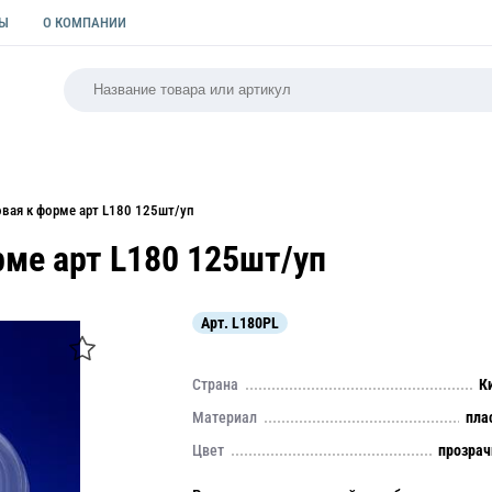
ТЫ
О КОМПАНИИ
РСАЛЬНАЯ
ПАКЕТЫ
ФОРМЫ ДЛЯ ВЫПЕЧКИ
КУЛИ
вая к форме арт L180 125шт/уп
ме арт L180 125шт/уп
Арт.
L180PL
Страна
К
Материал
пла
Цвет
прозра