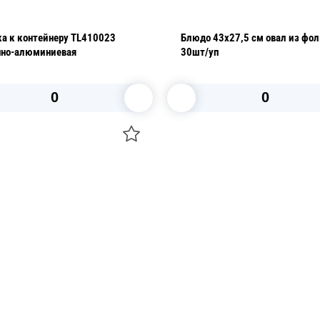
а к контейнеру TL410023
Блюдо 43х27,5 см овал из фол
нно-алюминиевая
30шт/уп
В корзину
В корзину
О НАС
 средства для ухода
ДОСТАВКА И ОПЛАТА
ля праздника
РЕКВИЗИТЫ
 компании
КОНТАКТЫ
О КОМПАНИИ