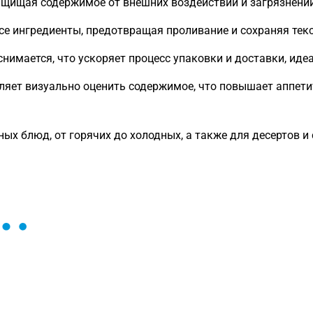
ащищая содержимое от внешних воздействий и загрязнени
е ингредиенты, предотвращая проливание и сохраняя тек
нимается, что ускоряет процесс упаковки и доставки, иде
яет визуально оценить содержимое, что повышает аппети
ых блюд, от горячих до холодных, а также для десертов и
ы и поможем найти или