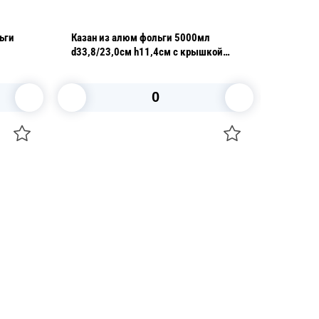
ьги
Казан из алюм фольги 5000мл
Крышка к
d33,8/23,0см h11,4см с крышкой
75шт/уп
В корзину
+7 747 094 22 07
Звоните по телефону
+7 708 861 37 08
Пишите в telegram