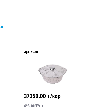
Арт.
Y338
Арт.
C32
37350.00
₸/кор
1170
498.00
₸/
шт
117.00
₸