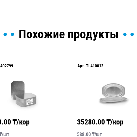
Похожие продукты
L402799
Арт.
TL410012
0.00
₸/кор
35280.00
₸/кор
₸/
шт
588.00
₸/
шт