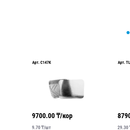
Арт.
C147K
Арт.
T
9700.00
₸/кор
879
9.70
₸/
шт
29.30