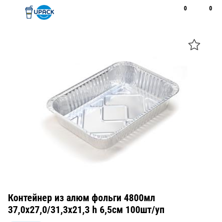
0
0
Рус
Қаз
Открыть поиск
Позвонить
+7 747 094 22 07
Контейнер из алюм фольги 4800мл
37,0x27,0/31,3x21,3 h 6,5см 100шт/уп