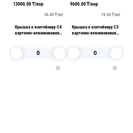
13000.00
₸/кор
9600.00
₸/кор
30
/
шт
26.00
₸/
шт
19.20
₸/
шт
Крышка к контейнеру C4
Крышка к контейнеру C3
К
картонно-алюминиевая
картонно-алюминиевая
фоль
т/уп
125шт/уп
125шт/уп
х
23
h
В корзину
В корзину
Посуда для приготовления пищи
Маски
Для кондитеров