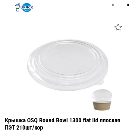
0
0
Рус
Қаз
Открыть поиск
Позвонить
+7 747 094 22 07
Крышка OSQ Round Bowl 1300 flat lid плоская
ПЭТ 210шт/кор