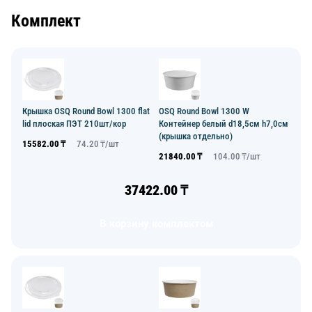
Комплект
Крышка OSQ Round Bowl 1300 flat
OSQ Round Bowl 1300 W
lid плоская ПЭТ 210шт/кор
Контейнер белый d18,5см h7,0см
(крышка отдельно)
15582.00
₸
74.20
₸/
шт
21840.00
₸
104.00
₸/
шт
37422.00
₸
В корзину комплектом