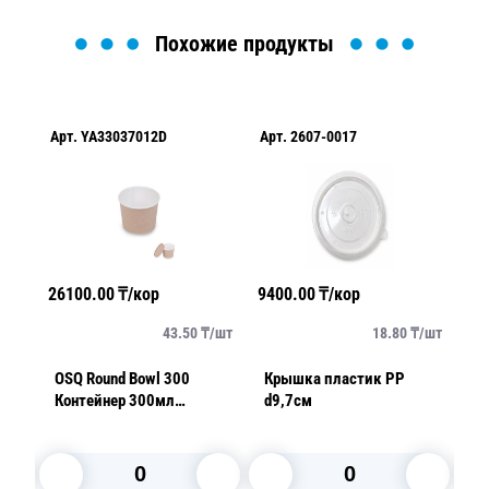
Похожие продукты
Арт.
YA33037012D
Арт.
2607-0017
Ар
26100.00
₸/кор
9400.00
₸/кор
25
/
шт
43.50
₸/
шт
18.80
₸/
шт
W
OSQ Round Bowl 300
Крышка пластик PP
OS
Контейнер 300мл
d9,7см
К
d10,0см h6,5см (крышка
d
отдельно) супница
от