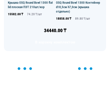
Крышка OSQ Round Bowl 1300 flat
OSQ Round Bowl 1300 Контейнер
lid плоская ПЭТ 210шт/кор
d18,5см h7,0см (крышка
отдельно)
15582.00
₸
74.20
₸/
шт
18858.00
₸
89.80
₸/
шт
34440.00
₸
В корзину комплектом
ОСТАВЬТЕ ЗАЯВКУ
Мы вам перезвоним в течение 1 минуты и поможем
найти или оформить нужный товар!
Загрузка формы...