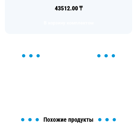
43512.00
₸
В корзину комплектом
ОСТАВЬТЕ ЗАЯВКУ
Мы вам перезвоним в течение 1 минуты и поможем
найти или оформить нужный товар!
Загрузка формы...
Похожие продукты