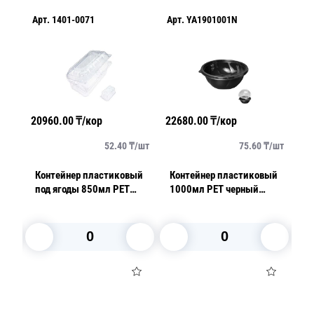
Арт.
1401-0071
Арт.
YA1901001N
Ар
20960.00
₸/кор
22680.00
₸/кор
40
/
шт
52.40
₸/
шт
75.60
₸/
шт
ый
Контейнер пластиковый
Контейнер пластиковый
Ко
й
под ягоды 850мл PET
1000мл PET черный
чер
прозрачный с
d19,4х 6,51см
2
нераздельной крышкой
перфорация
18,9х11,8х8,0см 400 шт/
кор КБК 850 Upax Unity
В корзину
В корзину