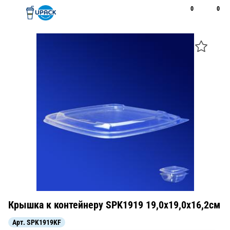
0
0
Рус
Қаз
Открыть поиск
Позвонить
+7 747 094 22 07
Крышка к контейнеру SPK1919 19,0х19,0x16,2см
Арт.
SPK1919KF