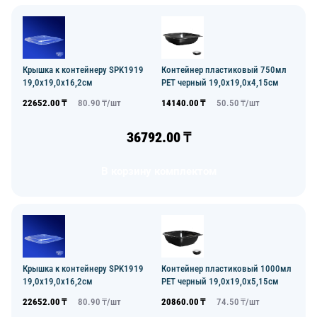
Крышка к контейнеру SPK1919
Контейнер пластиковый 750мл
19,0х19,0x16,2см
PET черный 19,0х19,0x4,15см
22652.00
₸
80.90
₸/
шт
14140.00
₸
50.50
₸/
шт
36792.00
₸
В корзину комплектом
Крышка к контейнеру SPK1919
Контейнер пластиковый 1000мл
19,0х19,0x16,2см
PET черный 19,0х19,0x5,15см
22652.00
₸
80.90
₸/
шт
20860.00
₸
74.50
₸/
шт