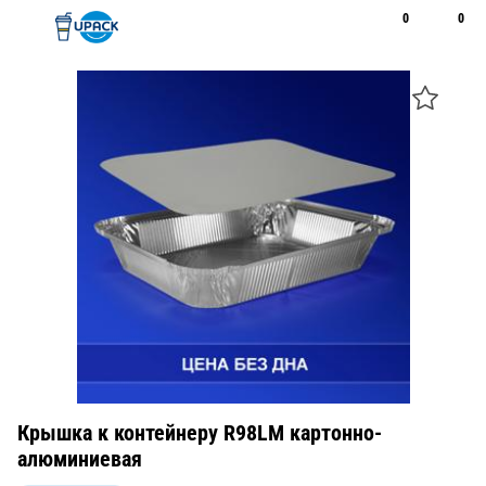
0
0
Рус
Қаз
Открыть поиск
Позвонить
+7 747 094 22 07
Крышка к контейнеру R98LM картонно-
алюминиевая