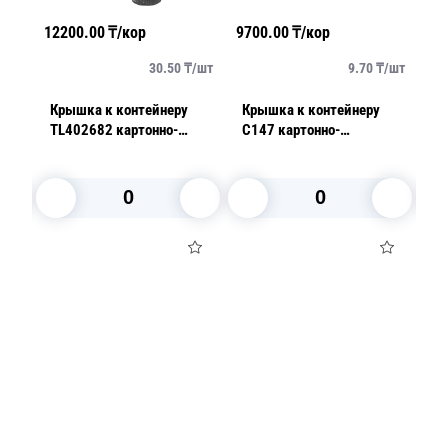
12200.00
₸/кор
9700.00
₸/кор
52
/
шт
30.50
₸/
шт
9.70
₸/
шт
Крышка к контейнеру
Крышка к контейнеру
К
TL402682 картонно-
C147 картонно-
фол
т/уп
алюминиевая
алюминиевая 125шт/уп
2
В корзину
В корзину
Посуда для приготовления пищи
Маски