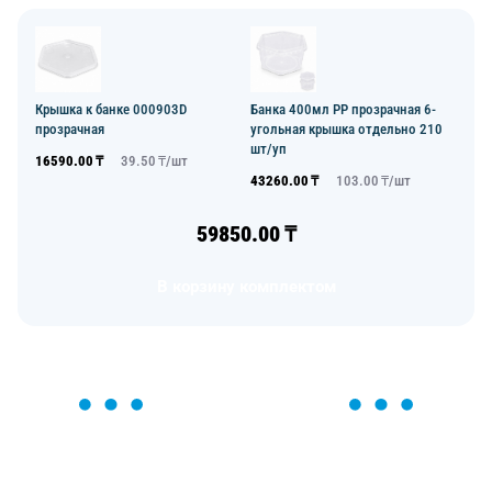
Крышка к банке 000903D
Банка 400мл РР прозрачная 6-
прозрачная
угольная крышка отдельно 210
шт/уп
16590.00
₸
39.50
₸/
шт
43260.00
₸
103.00
₸/
шт
59850.00
₸
В корзину комплектом
ОСТАВЬТЕ ЗАЯВКУ
Мы вам перезвоним в течение 1 минуты и поможем
найти или оформить нужный товар!