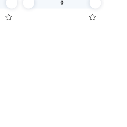
В корзину
+7 747 094 22 07
Звоните по телефону
+7 708 861 37 08
Пишите в telegram
+7 708 861 37 08
Пишите в whatsup