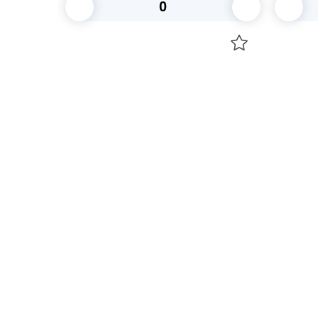
В корзину
Посуда для приготовления пищи
Свечи
Маски
Уборка и
Для кондитеров
Товары д
TRAMONTINA
Вакансии