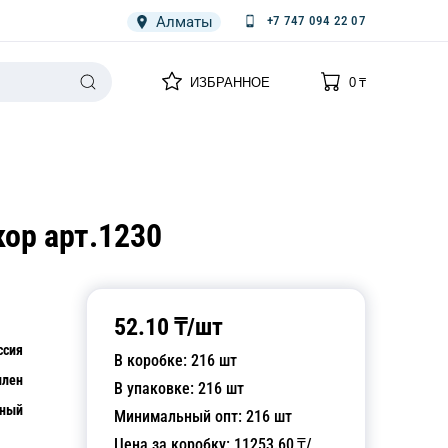
Алматы
+7 747 094 22 07
0
0
ИЗБРАННОЕ
0
₸
НАРИЯ
ПЛЕНКА
СПЕЦОДЕЖДА ОДНОРАЗОВАЯ
ор арт.1230
52.10
₸/
шт
ссия
В коробке:
216
шт
илен
В упаковке:
216
шт
чный
Минимальный опт:
216
шт
Цена за коробку:
11253.60
₸/