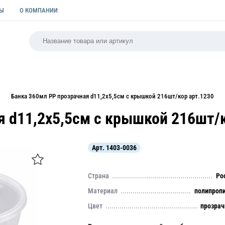
ТЫ
О КОМПАНИИ
РСАЛЬНАЯ
ПАКЕТЫ
ФОРМЫ ДЛЯ ВЫПЕЧКИ
КУЛИ
Банка 360мл РР прозрачная d11,2х5,5см с крышкой 216шт/кор арт.1230
я d11,2х5,5см с крышкой 216шт/к
Арт.
1403-0036
Страна
Ро
Материал
полипроп
Цвет
прозра