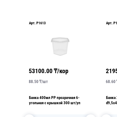
Арт.
P1613
Арт.
P
53100.00
₸/кор
219
88.50
₸/
шт
68.60
нт
Банка 400мл РР прозрачная 6-
Банка 210мл РР прозрачная
угольная с крышкой 300 шт/уп
d9,5х