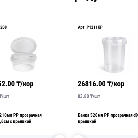
1208
Арт.
P1211KP
52.00
₸/кор
26816.00
₸/кор
₸/
шт
83.80
₸/
шт
Банка 520мл PP прозрачная d9,5см с
4,6см с крышкой
крышкой