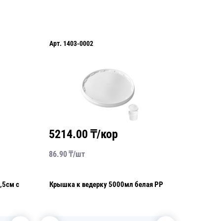
Арт.
1403-0002
Арт.
YA1
5214.00
₸/кор
2195
86.90
₸/
шт
43.90
₸/
Крышка к ведерку 5000мл белая PP
Банка 350мл РР прозрачная
d11,5х5