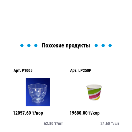
найти или оформить нужный товар!
Загрузка формы...
Похожие продукты
Арт.
P1005
Арт.
LP250P
Ар
12057.60
₸/кор
19680.00
₸/кор
25
/
шт
62.80
₸/
шт
24.60
₸/
шт